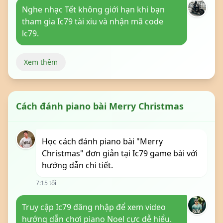
Nghe nhạc Tết không giới hạn khi bạn
tham gia Ic79 tài xiu và nhận mã code
lc79.
Xem thêm
Cách đánh piano bài Merry Christmas
Học cách đánh piano bài "Merry
Christmas" đơn giản tại Ic79 game bài với
hướng dẫn chi tiết.
7:15 tối
Truy cập Ic79 đăng nhập để xem video
hướng dẫn chơi piano Noel cực dễ hiểu.