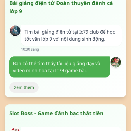
Bài giảng điện tử Đoàn thuyền đánh cá
lớp 9
Tìm bài giảng điện tử tại Ic79 club để học
tốt văn lớp 9 với nội dung sinh động.
10:30 sáng
Bạn có thể tìm thấy tài liệu giảng dạy và
video minh họa tại Ic79 game bài.
Xem thêm
Slot Boss - Game đánh bạc thật tiền