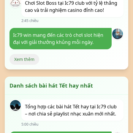
Chơi Slot Boss tại Ic79 club với tỷ lệ thắng
cao và trải nghiệm casino đỉnh cao!
2:45 chiều
Ic79 win mang đến các trò chơi slot hiện
đại với giải thưởng khủng mỗi ngày.
Xem thêm
Danh sách bài hát Tết hay nhất
Tổng hợp các bài hát Tết hay tại Ic79 club
– nơi chia sẻ playlist nhạc xuân mới nhất.
5:00 chiều